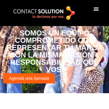
SOMOS UN EQUIPO
COMPROMETIDO CON
REPRESENTAR TU MARCA
CON LA MISMA PASIÓN Y
RESPONSABILIDAD QUE
VOS.
Agendá una llamada